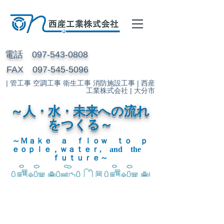
電話
097-543-0808
FAX
097-545-5096
| 管工事 空調工事 衛生工事 消防施設工事 | 西産
工業株式会社 | 大分市
～人・水・未来への流れ
をつくる～
～Ｍａｋｅ ａ ｆｌｏｗ ｔｏ ｐ
ｅｏｐｌｅ，ｗａｔｅｒ, and the
ｆｕｔｕｒｅ～
大分市・管工事・配管工事など空調から水廻
りまで西産工業株式会社にお任せください。
快適な空気環境と最適な水廻り環境を追求し
て更なる研鑽をつづけ、そしてそこに住む人
に合った最適なソリューションをご提供して