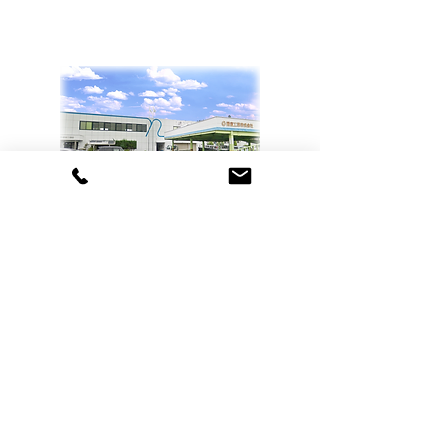
まいります。
西産工業株式会社
〒870-0820 大分市西大道２丁目２番２７号
電話
097-543-0808
FAX
097-545-5096
| 管工事 空調工事 衛生工事 消防施設工事 | 西産工
業株式会社 | 大分市
Copyright © 2019 西産工業株式会社. All Rights
Reserved.